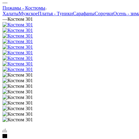
—
Пижамы - Костюмы
Халаты
Мужское
Платья - Туники
Сарафаны
Сорочки
Oсень - зим
—
Костюм 301