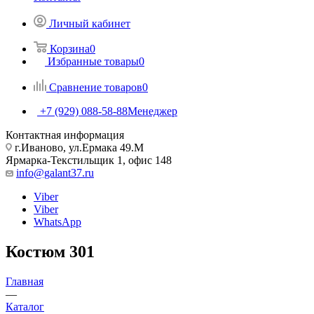
Личный кабинет
Корзина
0
Избранные товары
0
Сравнение товаров
0
+7 (929) 088-58-88
Менеджер
Контактная информация
г.Иваново, ул.Ермака 49.M
Ярмарка-Текстильщик 1, офис 148
info@galant37.ru
Viber
Viber
WhatsApp
Костюм 301
Главная
—
Каталог