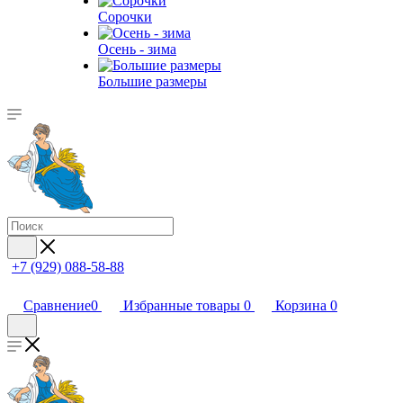
Сорочки
Oсень - зима
Большие размеры
+7 (929) 088-58-88
Сравнение
0
Избранные товары
0
Корзина
0