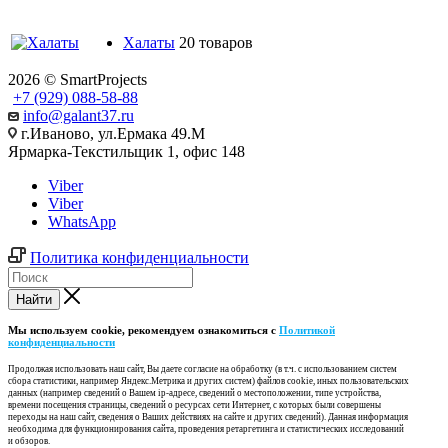
Халаты
20 товаров
2026 © SmartProjects
+7 (929) 088-58-88
info@galant37.ru
г.Иваново, ул.Ермака 49.M
Ярмарка-Текстильщик 1, офис 148
Viber
Viber
WhatsApp
Политика конфиденциальности
Найти
Мы используем cookie, рекомендуем ознакомиться с
Политикой
конфиденциальности
Продолжая использовать наш cайт, Вы даете согласие на обработку (в т.ч. с использованием систем
сбора статистики, например Яндекс.Метрика и других систем) файлов cookie, иных пользовательских
данных (например сведений о Вашем ip-адресе, сведений о местоположении, типе устройства,
времени посещения страницы, сведений о ресурсах сети Интернет, с которых были совершены
переходы на наш сайт, сведения о Ваших действиях на сайте и других сведений). Данная информация
необходима для функционирования сайта, проведения ретаргетинга и статистических исследований
и обзоров.