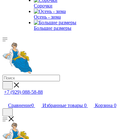
Сорочки
Oсень - зима
Большие размеры
+7 (929) 088-58-88
Сравнение
0
Избранные товары
0
Корзина
0