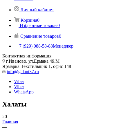
Личный кабинет
Корзина
0
Избранные товары
0
Сравнение товаров
0
+7 (929) 088-58-88
Менеджер
Контактная информация
г.Иваново, ул.Ермака 49.M
Ярмарка-Текстильщик 1, офис 148
info@galant37.ru
Viber
Viber
WhatsApp
Халаты
20
Главная
—