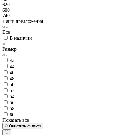
620
680
740
Наши предложения
Все
В наличии
Размер
42
44
46
48
50
52
54
56
58
60
Показать все
Очистить фильтр