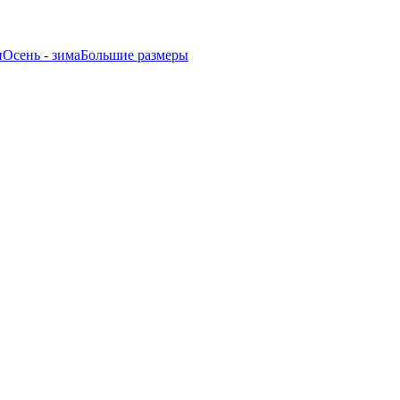
и
Oсень - зима
Большие размеры