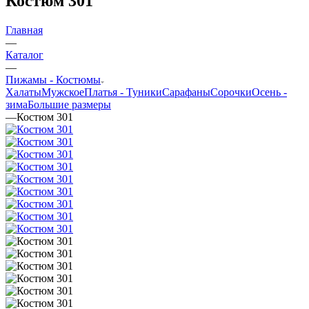
Костюм 301
Главная
—
Каталог
—
Пижамы - Костюмы
Халаты
Мужское
Платья - Туники
Сарафаны
Сорочки
Oсень -
зима
Большие размеры
—
Костюм 301