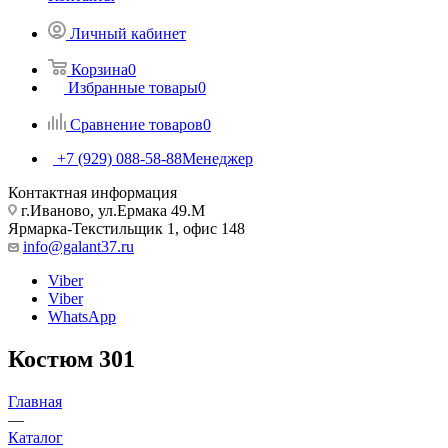
Личный кабинет
Корзина
0
Избранные товары
0
Сравнение товаров
0
+7 (929) 088-58-88
Менеджер
Контактная информация
г.Иваново, ул.Ермака 49.M
Ярмарка-Текстильщик 1, офис 148
info@galant37.ru
Viber
Viber
WhatsApp
Костюм 301
Главная
—
Каталог