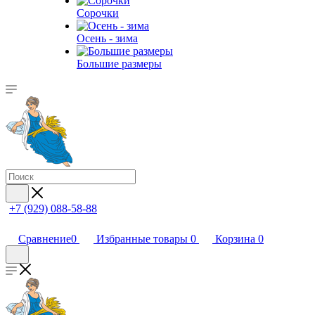
Сорочки
Oсень - зима
Большие размеры
+7 (929) 088-58-88
Сравнение
0
Избранные товары
0
Корзина
0