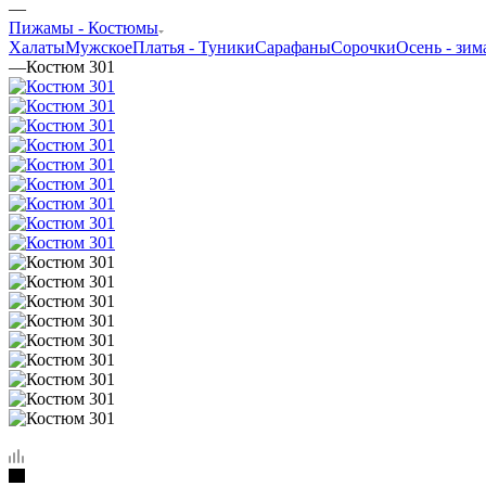
—
Пижамы - Костюмы
Халаты
Мужское
Платья - Туники
Сарафаны
Сорочки
Oсень - зим
—
Костюм 301