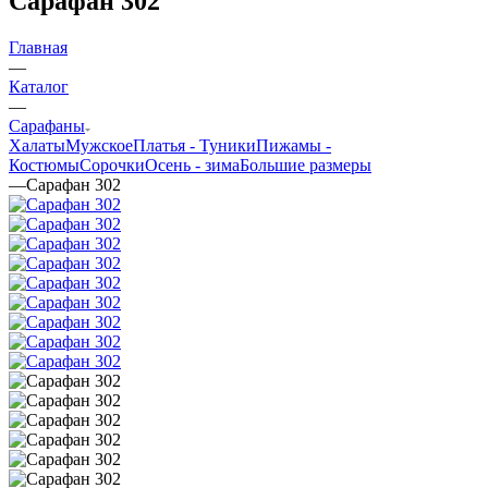
Сарафан 302
Главная
—
Каталог
—
Сарафаны
Халаты
Мужское
Платья - Туники
Пижамы -
Костюмы
Сорочки
Oсень - зима
Большие размеры
—
Сарафан 302