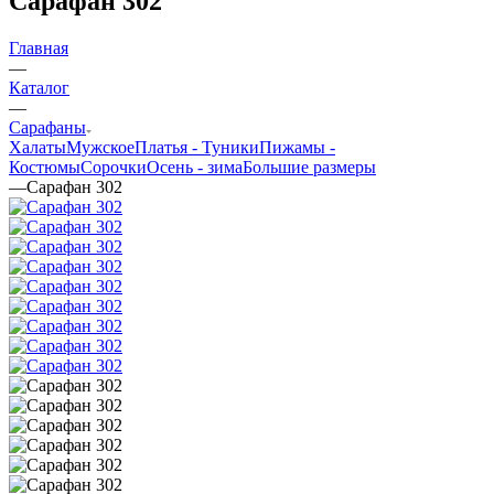
Сарафан 302
Главная
—
Каталог
—
Сарафаны
Халаты
Мужское
Платья - Туники
Пижамы -
Костюмы
Сорочки
Oсень - зима
Большие размеры
—
Сарафан 302