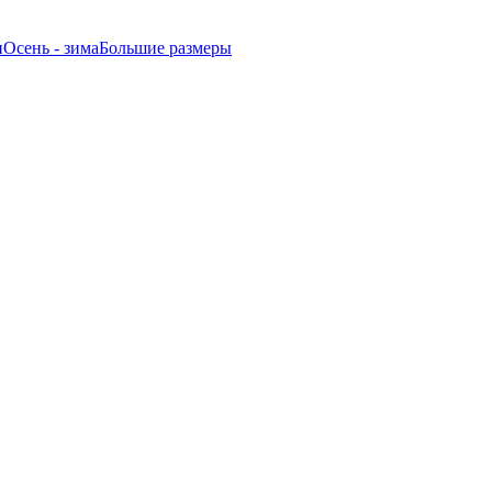
и
Oсень - зима
Большие размеры