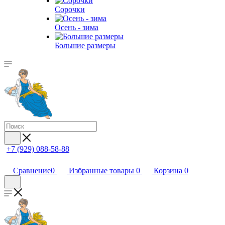
Сорочки
Oсень - зима
Большие размеры
+7 (929) 088-58-88
Сравнение
0
Избранные товары
0
Корзина
0