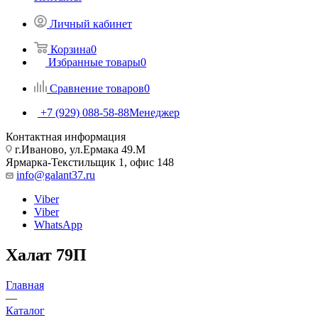
Личный кабинет
Корзина
0
Избранные товары
0
Сравнение товаров
0
+7 (929) 088-58-88
Менеджер
Контактная информация
г.Иваново, ул.Ермака 49.M
Ярмарка-Текстильщик 1, офис 148
info@galant37.ru
Viber
Viber
WhatsApp
Халат 79П
Главная
—
Каталог