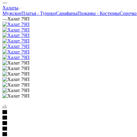
—
Халаты
Мужское
Платья - Туники
Сарафаны
Пижамы - Костюмы
Сорочк
—
Халат 79П