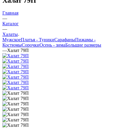
Халат 79П
Главная
—
Каталог
—
Халаты
Мужское
Платья - Туники
Сарафаны
Пижамы -
Костюмы
Сорочки
Oсень - зима
Большие размеры
—
Халат 79П