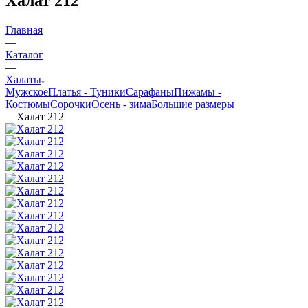
Халат 212
Главная
—
Каталог
—
Халаты
Мужское
Платья - Туники
Сарафаны
Пижамы -
Костюмы
Сорочки
Oсень - зима
Большие размеры
—
Халат 212