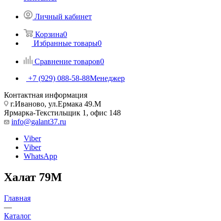
Личный кабинет
Корзина
0
Избранные товары
0
Сравнение товаров
0
+7 (929) 088-58-88
Менеджер
Контактная информация
г.Иваново, ул.Ермака 49.M
Ярмарка-Текстильщик 1, офис 148
info@galant37.ru
Viber
Viber
WhatsApp
Халат 79М
Главная
—
Каталог