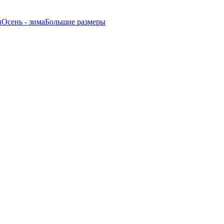
и
Oсень - зима
Большие размеры