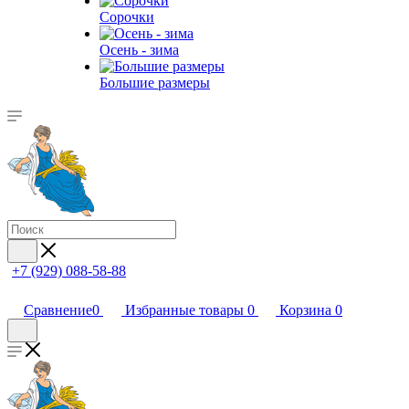
Сорочки
Oсень - зима
Большие размеры
+7 (929) 088-58-88
Сравнение
0
Избранные товары
0
Корзина
0