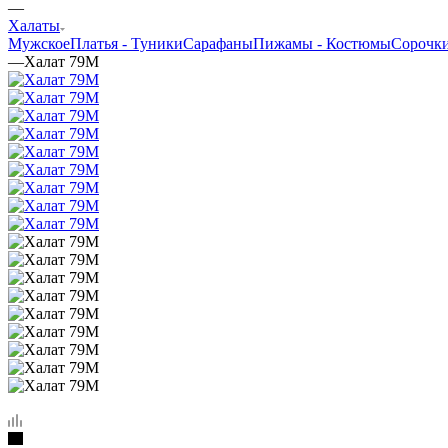
—
Халаты
Мужское
Платья - Туники
Сарафаны
Пижамы - Костюмы
Сорочк
—
Халат 79М