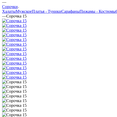
—
Сорочки
Халаты
Мужское
Платья - Туники
Сарафаны
Пижамы - Костюмы
—
Сорочка 15