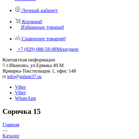
Личный кабинет
Корзина
0
Избранные товары
0
Сравнение товаров
0
+7 (929) 088-58-88
Менеджер
Контактная информация
г.Иваново, ул.Ермака 49.M
Ярмарка-Текстильщик 1, офис 148
info@galant37.ru
Viber
Viber
WhatsApp
Сорочка 15
Главная
—
Каталог