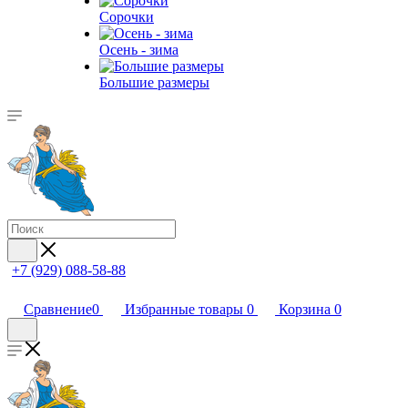
Сорочки
Oсень - зима
Большие размеры
+7 (929) 088-58-88
Сравнение
0
Избранные товары
0
Корзина
0