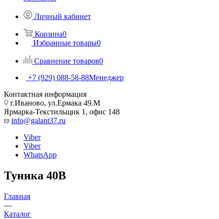
Личный кабинет
Корзина
0
Избранные товары
0
Сравнение товаров
0
+7 (929) 088-58-88
Менеджер
Контактная информация
г.Иваново, ул.Ермака 49.M
Ярмарка-Текстильщик 1, офис 148
info@galant37.ru
Viber
Viber
WhatsApp
Туника 40В
Главная
—
Каталог