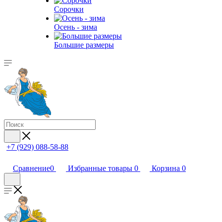
Сорочки
Oсень - зима
Большие размеры
+7 (929) 088-58-88
Сравнение
0
Избранные товары
0
Корзина
0