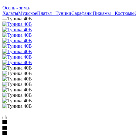
—
Oсень - зима
Халаты
Мужское
Платья - Туники
Сарафаны
Пижамы - Костюмы
—
Туника 40В