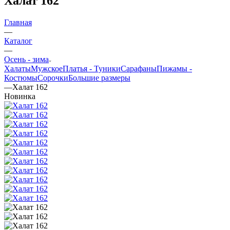
Халат 162
Главная
—
Каталог
—
Oсень - зима
Халаты
Мужское
Платья - Туники
Сарафаны
Пижамы -
Костюмы
Сорочки
Большие размеры
—
Халат 162
Новинка