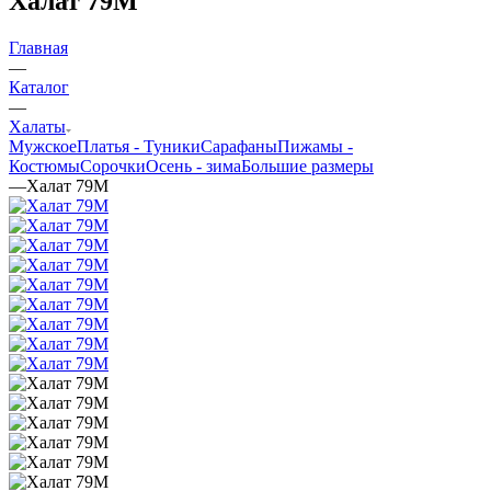
Халат 79М
Главная
—
Каталог
—
Халаты
Мужское
Платья - Туники
Сарафаны
Пижамы -
Костюмы
Сорочки
Oсень - зима
Большие размеры
—
Халат 79М