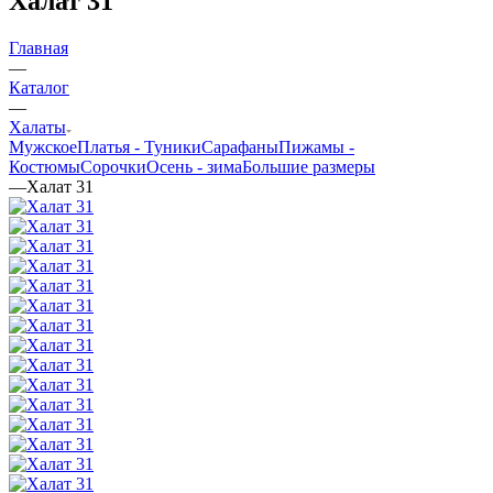
Халат 31
Главная
—
Каталог
—
Халаты
Мужское
Платья - Туники
Сарафаны
Пижамы -
Костюмы
Сорочки
Oсень - зима
Большие размеры
—
Халат 31