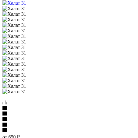
от
650 ₽