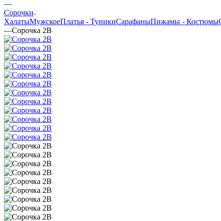
—
Сорочки
Халаты
Мужское
Платья - Туники
Сарафаны
Пижамы - Костюмы
—
Сорочка 2В