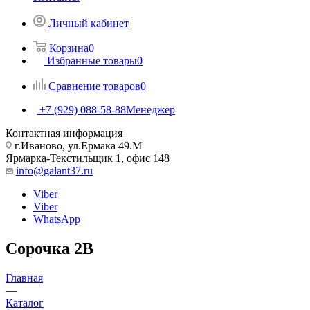
Личный кабинет
Корзина
0
Избранные товары
0
Сравнение товаров
0
+7 (929) 088-58-88
Менеджер
Контактная информация
г.Иваново, ул.Ермака 49.M
Ярмарка-Текстильщик 1, офис 148
info@galant37.ru
Viber
Viber
WhatsApp
Сорочка 2В
Главная
—
Каталог