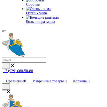
Сорочки
Oсень - зима
Большие размеры
+7 (929) 088-58-88
Сравнение
0
Избранные товары
0
Корзина
0