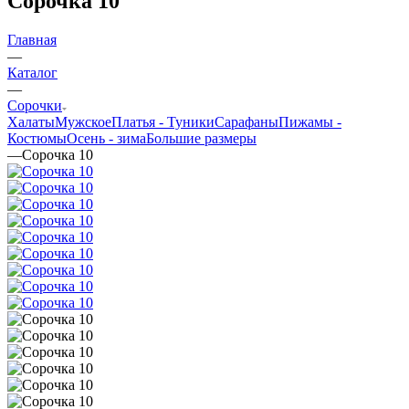
Сорочка 10
Главная
—
Каталог
—
Сорочки
Халаты
Мужское
Платья - Туники
Сарафаны
Пижамы -
Костюмы
Oсень - зима
Большие размеры
—
Сорочка 10