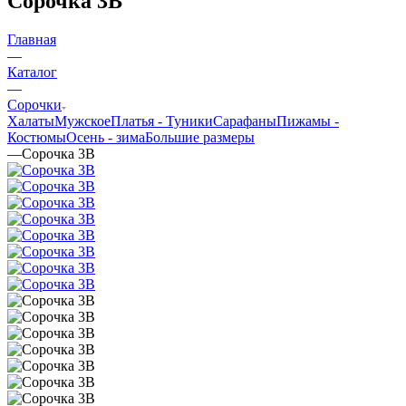
Сорочка 3В
Главная
—
Каталог
—
Сорочки
Халаты
Мужское
Платья - Туники
Сарафаны
Пижамы -
Костюмы
Oсень - зима
Большие размеры
—
Сорочка 3В