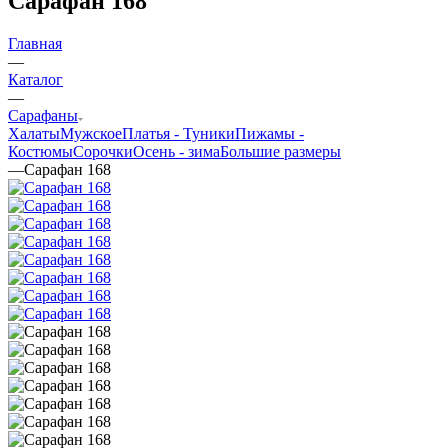
Сарафан 168
Главная
—
Каталог
—
Сарафаны
Халаты
Мужское
Платья - Туники
Пижамы -
Костюмы
Сорочки
Oсень - зима
Большие размеры
—
Сарафан 168