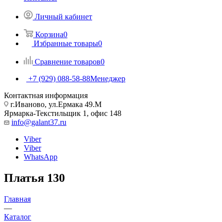
Личный кабинет
Корзина
0
Избранные товары
0
Сравнение товаров
0
+7 (929) 088-58-88
Менеджер
Контактная информация
г.Иваново, ул.Ермака 49.M
Ярмарка-Текстильщик 1, офис 148
info@galant37.ru
Viber
Viber
WhatsApp
Платья 130
Главная
—
Каталог