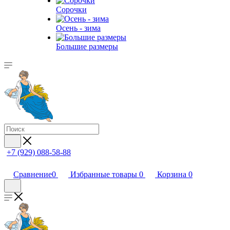
Сорочки
Oсень - зима
Большие размеры
+7 (929) 088-58-88
Сравнение
0
Избранные товары
0
Корзина
0