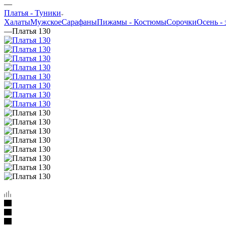
—
Платья - Туники
Халаты
Мужское
Сарафаны
Пижамы - Костюмы
Сорочки
Oсень - 
—
Платья 130