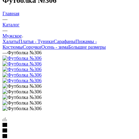
Футболка №306
Главная
—
Каталог
—
Мужское
Халаты
Платья - Туники
Сарафаны
Пижамы -
Костюмы
Сорочки
Oсень - зима
Большие размеры
—
Футболка №306