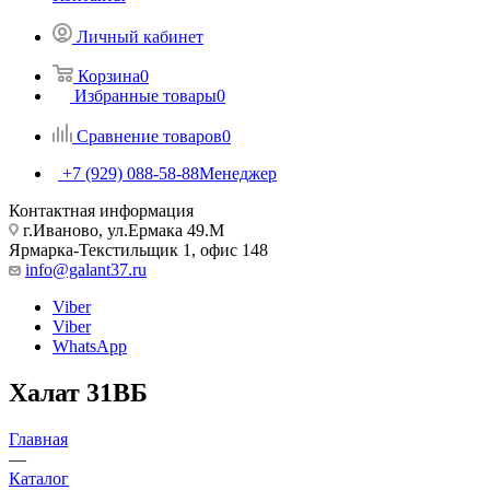
Личный кабинет
Корзина
0
Избранные товары
0
Сравнение товаров
0
+7 (929) 088-58-88
Менеджер
Контактная информация
г.Иваново, ул.Ермака 49.M
Ярмарка-Текстильщик 1, офис 148
info@galant37.ru
Viber
Viber
WhatsApp
Халат 31ВБ
Главная
—
Каталог