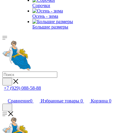
Сорочки
Oсень - зима
Большие размеры
+7 (929) 088-58-88
Сравнение
0
Избранные товары
0
Корзина
0