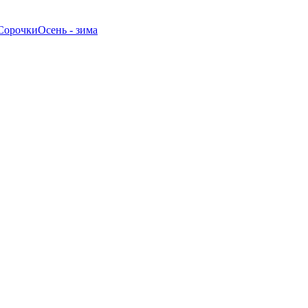
Сорочки
Oсень - зима