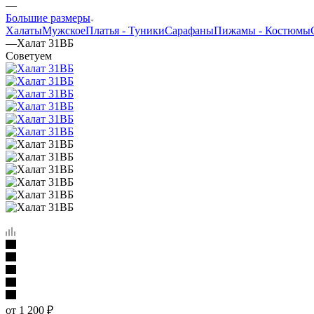
—
Большие размеры
Халаты
Мужское
Платья - Туники
Сарафаны
Пижамы - Костюмы
—
Халат 31ВБ
Советуем
от
1 200 ₽